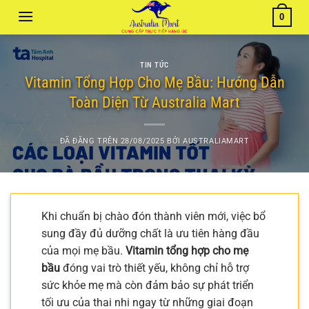
Chuyển
0
đến
nội
dung
TIN TỨC
Vitamin Tổng Hợp Cho Mẹ Bầu: Hướng Dẫn
Toàn Diện Từ Australia Mart
ĐÃ ĐĂNG TRÊN
28/08/2025
BỞI
AUSTRALIAMART
Khi chuẩn bị chào đón thành viên mới, việc bổ
sung đầy đủ dưỡng chất là ưu tiên hàng đầu
của mọi mẹ bầu.
Vitamin tổng hợp cho mẹ
bầu
đóng vai trò thiết yếu, không chỉ hỗ trợ
sức khỏe mẹ mà còn đảm bảo sự phát triển
tối ưu của thai nhi ngay từ những giai đoạn