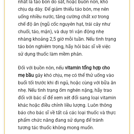
nhất là táo bón do sắt, hoặc buồn nôn, khó
chịu dạ dày. Để giảm thiểu táo bón, mẹ nên
uống nhiều nước, tăng cường chất xơ trong
chế độ ăn (ngũ cốc nguyên hạt, trái cây như
chuối, táo, mận), và duy trì vận động nhẹ
nhàng khoảng 2,5 giờ mỗi tuần. Nếu tình trạng
táo bón nghiêm trọng, hãy hỏi bác sĩ về việc
sử dụng thuốc làm mềm phân.
Đối với buồn nôn, nếu
vitamin tổng hợp cho
mẹ bầu
gây khó chịu, mẹ có thể thử uống vào
buổi tối trước khi đi ngủ, hoặc cùng với bữa ăn
nhẹ. Nếu tình trạng ốm nghén nặng, hãy trao
đổi với bác sĩ để xem xét đổi sang loại vitamin
khác hoặc điều chỉnh liều lượng. Luôn thông
báo cho bác sĩ về tất cả các loại thuốc và thực
phẩm chức năng đang sử dụng để tránh
tương tác thuốc không mong muốn.