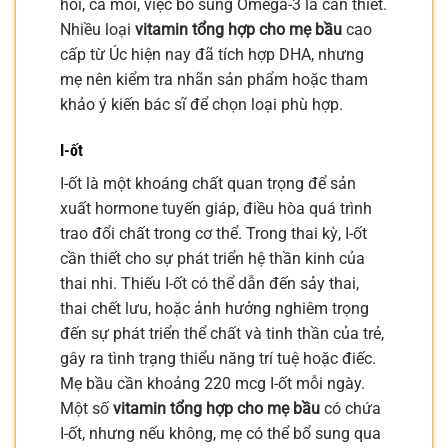
hồi, cá mòi, việc bổ sung Omega-3 là cần thiết.
Nhiều loại
vitamin tổng hợp cho mẹ bầu
cao
cấp từ Úc hiện nay đã tích hợp DHA, nhưng
mẹ nên kiểm tra nhãn sản phẩm hoặc tham
khảo ý kiến bác sĩ để chọn loại phù hợp.
I-ốt
I-ốt là một khoáng chất quan trọng để sản
xuất hormone tuyến giáp, điều hòa quá trình
trao đổi chất trong cơ thể. Trong thai kỳ, I-ốt
cần thiết cho sự phát triển hệ thần kinh của
thai nhi. Thiếu I-ốt có thể dẫn đến sảy thai,
thai chết lưu, hoặc ảnh hưởng nghiêm trọng
đến sự phát triển thể chất và tinh thần của trẻ,
gây ra tình trạng thiểu năng trí tuệ hoặc điếc.
Mẹ bầu cần khoảng 220 mcg I-ốt mỗi ngày.
Một số
vitamin tổng hợp cho mẹ bầu
có chứa
I-ốt, nhưng nếu không, mẹ có thể bổ sung qua