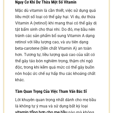
Nguy Cơ Khi Dư Thừa Một Số Vitamin
Mặc dù vitamin là cần thiết, việc sử dụng quá
liều một số loại có thể gây hại. Ví dụ, dư thừa
Vitamin A (retinol) khi mang thai có thể gây dị
tật bẩm sinh cho thai nhi. Do đó, mẹ bầu nên
tránh các sản phẩm bổ sung Vitamin A dạng
retinol với liều lượng cao, và ưu tiên dạng
beta-carotene (tiền chất Vitamin A) an toàn
hơn. Tương tự, liều lượng quá cao của sắt có
thể gây táo bón nghiêm trọng, thậm chí ngộ
độc, trong khi kẽm quá mức có thể gây buồn
nôn hoặc ức chế sự hấp thu các khoáng chất
khác.
Tầm Quan Trọng Của Việc Tham Vấn Bác Sĩ
Lời khuyên quan trọng nhất dành cho mẹ bầu
là không tự ý mua và sử dụng bất kỳ loại
vitamin tổng hợp cho mẹ bầu
nào mà không