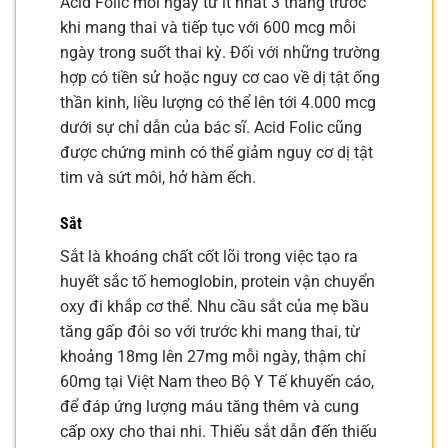
Acid Folic mỗi ngày từ ít nhất 3 tháng trước
khi mang thai và tiếp tục với 600 mcg mỗi
ngày trong suốt thai kỳ. Đối với những trường
hợp có tiền sử hoặc nguy cơ cao về dị tật ống
thần kinh, liều lượng có thể lên tới 4.000 mcg
dưới sự chỉ dẫn của bác sĩ. Acid Folic cũng
được chứng minh có thể giảm nguy cơ dị tật
tim và sứt môi, hở hàm ếch.
Sắt
Sắt là khoáng chất cốt lõi trong việc tạo ra
huyết sắc tố hemoglobin, protein vận chuyển
oxy đi khắp cơ thể. Nhu cầu sắt của mẹ bầu
tăng gấp đôi so với trước khi mang thai, từ
khoảng 18mg lên 27mg mỗi ngày, thậm chí
60mg tại Việt Nam theo Bộ Y Tế khuyến cáo,
để đáp ứng lượng máu tăng thêm và cung
cấp oxy cho thai nhi. Thiếu sắt dẫn đến thiếu