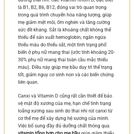
là B1, B2, B6, B12, đóng vai trò quan trọng
trong quá trình chuyển hóa năng lượng, giúp
mẹ giảm mệt mỏi, ốm nghén và tăng cường
sức đề kháng. Sắt là khoáng chất không thể
thiếu để sản xuất hemoglobin, ngăn ngừa
thiếu máu do thiếu sắt, một tình trạng phổ
biến ở phụ nữ mang thai (ước tính khoảng 20-
30% phụ nữ mang thai toàn cầu mắc thiếu
máu). Điều này giúp mẹ bầu duy trì thể trạng
tốt, giảm nguy cơ sinh non và các biến chứng
liên quan.
Canxi và Vitamin D cũng rất cần thiết để bảo
vệ mật độ xương của mẹ, hạn chế tình trạng
loãng xương sau sinh do thai nhi rút canxi từ
cơ thể mẹ để xây dựng hệ xương của mình.
Việc bổ sung đầy đủ dưỡng chất thông qua
vitamin tổng hợp cho mẹ bầu
giúp giảm thiểu