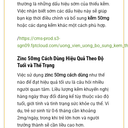
thường là những dấu hiệu sớm của thiếu kẽm.
Việc nhận biết sớm các dấu hiệu này sẽ giúp
bạn kịp thời điều chỉnh và bổ sung
kẽm 50mg
hoặc các dạng kẽm khác một cách phù hợp.
/
https://cms-prod.s3-
sgn09.fptcloud.com/uong_vien_uong_bo_sung_kem_th
Zinc 50mg Cách Dùng Hiệu Quả Theo Độ
Tuổi và Thể Trạng
Việc sử dụng
zinc 50mg cách dùng
như thế
nào để đạt hiệu quả tối ưu là câu hỏi nhiều
người quan tâm. Liều lượng kẽm khuyến nghị
hàng ngày thay đổi đáng kể tùy thuộc vào độ
tuổi, giới tính và tình trạng sức khỏe cụ thể. Ví
dụ, trẻ sơ sinh từ 0-6 tháng cần khoảng
2mg/ngày, trong khi trẻ lớn hơn và người
trưởng thành sẽ cần liều cao hơn.