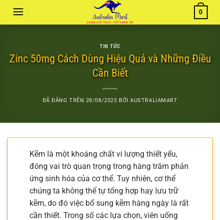
Chuyển
0
đến
nội
dung
TIN TỨC
Zinc 50mg Cách Dùng Hiệu Quả và Những Điều
Cần Biết
ĐÃ ĐĂNG TRÊN
28/08/2025
BỞI
AUSTRALIAMART
Kẽm là một khoáng chất vi lượng thiết yếu,
đóng vai trò quan trọng trong hàng trăm phản
ứng sinh hóa của cơ thể. Tuy nhiên, cơ thể
chúng ta không thể tự tổng hợp hay lưu trữ
kẽm, do đó việc bổ sung kẽm hàng ngày là rất
cần thiết. Trong số các lựa chọn, viên uống