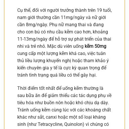
Cụ thể, đối với người trưởng thành trên 19 tuổi,
nam giới thường cần 11mg/ngày và nữ giới
cần 8mg/ngày. Phụ nữ mang thai và đang
cho con bú có nhu cầu kẽm cao hơn, khoảng
11-13mg/ngày để hỗ trợ sự phát triển của thai
nhi và trẻ nhỏ. Mặc dù viên uống
kẽm 50mg
cung cấp một lượng kẽm khá cao, việc tuân
thủ liều lượng khuyến nghị hoặc tham khảo ý
kiến chuyên gia y tế là cực kỳ quan trọng để
tránh tình trạng quá liều có thể gây hại.
Thời điểm tốt nhất để uống kẽm thường là
sau bữa ăn để giảm thiểu các tác dụng phụ về
tiêu hóa như buồn nôn hoặc khó chịu dạ dày.
Tránh uống kẽm cùng lúc với các khoáng chất
khác như sắt, canxi hoặc một số loại kháng
sinh (như Tetracycline, Quinolon) vì chúng có