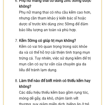
Phụ nữ mang thai có dùng zinc 50mg được
không?
Phụ nữ mang thai có nhu cầu kẽm cao hơn,
nhưng cần tham khảo ý kiến bác sĩ hoặc
dược sĩ trước khi dùng zinc 50mg để đảm
bảo liều lượng an toàn và phù hợp.
Kẽm 50mg có giúp trị mụn không?
Kẽm có vai trò quan trọng trong sức khỏe
da và có thể hỗ trợ cải thiện tình trạng mụn
trứng cá. Tuy nhiên, việc sử dụng kẽm để trị
mụn cần có sự tư vấn của chuyên gia da
liễu để tránh lạm dụng.
Làm thế nào để biết mình có thiếu kẽm hay
không?
Các dấu hiệu thiếu kẽm bao gồm rụng tóc,
móng dễ gãy, da khô, chậm lành vết
thương, suy giảm miễn dịch, biếng ăn ở trẻ.