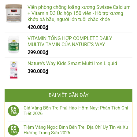
Viên phòng chống loãng xương Swisse Calcium
+ Vitamin D3 Úc hộp 150 viên - Hỗ trợ xương
khớp bà bầu, người lớn tuổi chắc khỏe
420.000
₫
VITAMIN TỔNG HỢP COMPLETE DAILY
MULTIVITAMIN CỦA NATURE’S WAY
299.000
₫
Nature's Way Kids Smart Multi Iron Liquid
390.000
₫
BÀI VIẾT GẦN ĐÂY
Giá Vàng Bến Tre Phú Hào Hôm Nay: Phân Tích Chi
05
Tiết 2026
Th8
Tiệm Vàng Ngọc Bình Bến Tre: Địa Chỉ Uy Tín và Xu
05
Hướng Trang Sức 2026
Th8