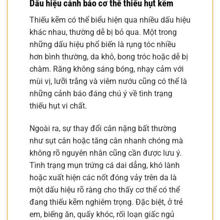
Dấu hiệu cảnh báo cơ thể thiếu hụt kẽm
Thiếu kẽm có thể biểu hiện qua nhiều dấu hiệu
khác nhau, thường dễ bị bỏ qua. Một trong
những dấu hiệu phổ biến là rụng tóc nhiều
hơn bình thường, da khô, bong tróc hoặc dễ bị
chàm. Răng không sáng bóng, nhạy cảm với
mùi vị, lưỡi trắng và viêm nướu cũng có thể là
những cảnh báo đáng chú ý về tình trạng
thiếu hụt vi chất.
Ngoài ra, sự thay đổi cân nặng bất thường
như sụt cân hoặc tăng cân nhanh chóng mà
không rõ nguyên nhân cũng cần được lưu ý.
Tình trạng mụn trứng cá dai dẳng, khó lành
hoặc xuất hiện các nốt đóng vảy trên da là
một dấu hiệu rõ ràng cho thấy cơ thể có thể
đang thiếu kẽm nghiêm trọng. Đặc biệt, ở trẻ
em, biếng ăn, quấy khóc, rối loạn giấc ngủ