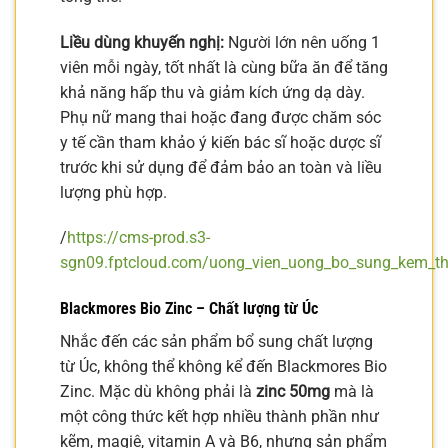
Liều dùng khuyến nghị:
Người lớn nên uống 1
viên mỗi ngày, tốt nhất là cùng bữa ăn để tăng
khả năng hấp thu và giảm kích ứng dạ dày.
Phụ nữ mang thai hoặc đang được chăm sóc
y tế cần tham khảo ý kiến bác sĩ hoặc dược sĩ
trước khi sử dụng để đảm bảo an toàn và liều
lượng phù hợp.
/
https://cms-prod.s3-
sgn09.fptcloud.com/uong_vien_uong_bo_sung_kem_th
Blackmores Bio Zinc – Chất lượng từ Úc
Nhắc đến các sản phẩm bổ sung chất lượng
từ Úc, không thể không kể đến Blackmores Bio
Zinc. Mặc dù không phải là
zinc 50mg
mà là
một công thức kết hợp nhiều thành phần như
kẽm, magiê, vitamin A và B6, nhưng sản phẩm