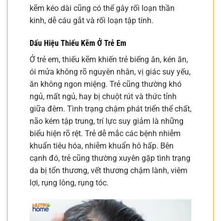
kẽm kéo dài cũng có thể gây rối loạn thần
kinh, dễ cáu gắt và rối loạn tập tính.
Dấu Hiệu Thiếu Kẽm Ở Trẻ Em
Ở trẻ em, thiếu kẽm khiến trẻ biếng ăn, kén ăn,
ói mửa không rõ nguyên nhân, vị giác suy yếu,
ăn không ngon miệng. Trẻ cũng thường khó
ngủ, mất ngủ, hay bị chuột rút và thức tỉnh
giữa đêm. Tình trạng chậm phát triển thể chất,
não kém tập trung, trí lực suy giảm là những
biểu hiện rõ rệt. Trẻ dễ mắc các bệnh nhiễm
khuẩn tiêu hóa, nhiễm khuẩn hô hấp. Bên
cạnh đó, trẻ cũng thường xuyên gặp tình trạng
da bị tổn thương, vết thương chậm lành, viêm
lợi, rụng lông, rụng tóc.