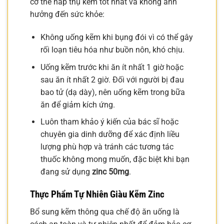
cơ thể hấp thụ kẽm tốt nhất và không ảnh
hưởng đến sức khỏe:
Không uống kẽm khi bụng đói vì có thể gây
rối loạn tiêu hóa như buồn nôn, khó chịu.
Uống kẽm trước khi ăn ít nhất 1 giờ hoặc
sau ăn ít nhất 2 giờ. Đối với người bị đau
bao tử (dạ dày), nên uống kẽm trong bữa
ăn để giảm kích ứng.
Luôn tham khảo ý kiến của bác sĩ hoặc
chuyên gia dinh dưỡng để xác định liều
lượng phù hợp và tránh các tương tác
thuốc không mong muốn, đặc biệt khi bạn
đang sử dụng
zinc 50mg
.
Thực Phẩm Tự Nhiên Giàu Kẽm Zinc
Bổ sung kẽm thông qua chế độ ăn uống là