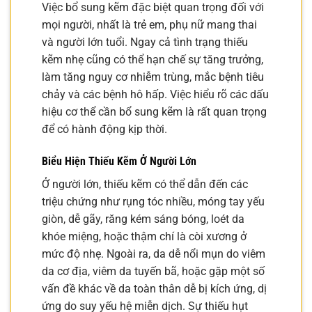
Việc bổ sung kẽm đặc biệt quan trọng đối với
mọi người, nhất là trẻ em, phụ nữ mang thai
và người lớn tuổi. Ngay cả tình trạng thiếu
kẽm nhẹ cũng có thể hạn chế sự tăng trưởng,
làm tăng nguy cơ nhiễm trùng, mắc bệnh tiêu
chảy và các bệnh hô hấp. Việc hiểu rõ các dấu
hiệu cơ thể cần bổ sung kẽm là rất quan trọng
để có hành động kịp thời.
Biểu Hiện Thiếu Kẽm Ở Người Lớn
Ở người lớn, thiếu kẽm có thể dẫn đến các
triệu chứng như rụng tóc nhiều, móng tay yếu
giòn, dễ gãy, răng kém sáng bóng, loét da
khóe miệng, hoặc thậm chí là còi xương ở
mức độ nhẹ. Ngoài ra, da dễ nổi mụn do viêm
da cơ địa, viêm da tuyến bã, hoặc gặp một số
vấn đề khác về da toàn thân dễ bị kích ứng, dị
ứng do suy yếu hệ miễn dịch. Sự thiếu hụt