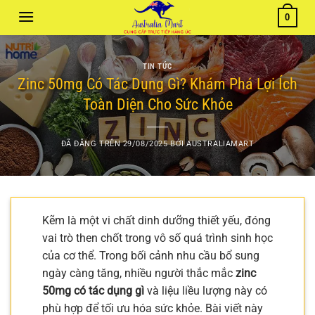
Chuyển
0
đến
nội
dung
TIN TỨC
Zinc 50mg Có Tác Dụng Gì? Khám Phá Lợi Ích
Toàn Diện Cho Sức Khỏe
ĐÃ ĐĂNG TRÊN
29/08/2025
BỞI
AUSTRALIAMART
Kẽm là một vi chất dinh dưỡng thiết yếu, đóng
vai trò then chốt trong vô số quá trình sinh học
của cơ thể. Trong bối cảnh nhu cầu bổ sung
ngày càng tăng, nhiều người thắc mắc
zinc
50mg có tác dụng gì
và liệu liều lượng này có
phù hợp để tối ưu hóa sức khỏe. Bài viết này