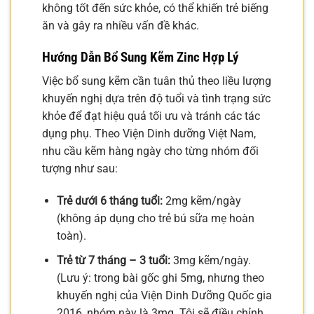
không tốt đến sức khỏe, có thể khiến trẻ biếng
ăn và gây ra nhiều vấn đề khác.
Hướng Dẫn Bổ Sung Kẽm Zinc Hợp Lý
Việc bổ sung kẽm cần tuân thủ theo liều lượng
khuyến nghị dựa trên độ tuổi và tình trạng sức
khỏe để đạt hiệu quả tối ưu và tránh các tác
dụng phụ. Theo Viện Dinh dưỡng Việt Nam,
nhu cầu kẽm hàng ngày cho từng nhóm đối
tượng như sau:
Trẻ dưới 6 tháng tuổi:
2mg kẽm/ngày
(không áp dụng cho trẻ bú sữa mẹ hoàn
toàn).
Trẻ từ 7 tháng – 3 tuổi:
3mg kẽm/ngày.
(Lưu ý: trong bài gốc ghi 5mg, nhưng theo
khuyến nghị của Viện Dinh Dưỡng Quốc gia
2016, nhóm này là 3mg. Tôi sẽ điều chỉnh