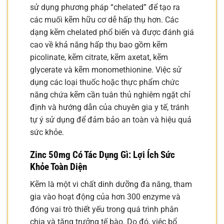
sử dụng phương pháp “chelated” để tạo ra
các muối kẽm hữu cơ dễ hấp thụ hơn. Các
dạng kẽm chelated phổ biến và được đánh giá
cao về khả năng hấp thụ bao gồm kẽm
picolinate, kẽm citrate, kẽm axetat, kẽm
glycerate và kẽm monomethionine. Việc sử
dụng các loại thuốc hoặc thực phẩm chức
năng chứa kẽm cần tuân thủ nghiêm ngặt chỉ
định và hướng dẫn của chuyên gia y tế, tránh
tự ý sử dụng để đảm bảo an toàn và hiệu quả
sức khỏe.
Zinc 50mg Có Tác Dụng Gì: Lợi Ích Sức
Khỏe Toàn Diện
Kẽm là một vi chất dinh dưỡng đa năng, tham
gia vào hoạt động của hơn 300 enzyme và
đóng vai trò thiết yếu trong quá trình phân
chia và tăng trưởng tế bào. Do đó, việc bổ