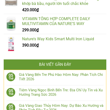
khớp bà bầu, người lớn tuổi chắc khỏe
420.000
₫
VITAMIN TỔNG HỢP COMPLETE DAILY
MULTIVITAMIN CỦA NATURE’S WAY
299.000
₫
Nature's Way Kids Smart Multi Iron Liquid
390.000
₫
BÀI VIẾT GẦN ĐÂY
Giá Vàng Bến Tre Phú Hào Hôm Nay: Phân Tích Chi
05
Tiết 2026
Th8
Tiệm Vàng Ngọc Bình Bến Tre: Địa Chỉ Uy Tín và Xu
05
Hướng Trang Sức 2026
Th8
Giá Vàng Giao Thủy Hôm Nay: Dự Báo Xu Hướng và
05
Th8