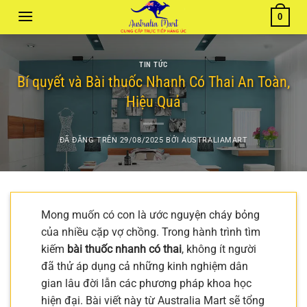
Chuyển
0
đến
nội
dung
TIN TỨC
Bí quyết và Bài thuốc Nhanh Có Thai An Toàn,
Hiệu Quả
ĐÃ ĐĂNG TRÊN
29/08/2025
BỞI
AUSTRALIAMART
Mong muốn có con là ước nguyện cháy bỏng
của nhiều cặp vợ chồng. Trong hành trình tìm
kiếm
bài thuốc nhanh có thai
, không ít người
đã thử áp dụng cả những kinh nghiệm dân
gian lâu đời lẫn các phương pháp khoa học
hiện đại. Bài viết này từ Australia Mart sẽ tổng