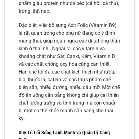
phẩm giàu protein như cá béo (cá hồi, cá thu),
trứng, thịt nạc.
Đặc biệt, việc bổ sung Axit Folic (Vitamin B9)
là rất quan trọng cho phụ nữ đang có ý định
mang thai, giúp ngăn ngừa các dị tật ống thần
kinh ở thai nhi. Ngoài ra, các vitamin và
khoáng chất như Sắt, Canxi, Kẽm, Vitamin D
và các chất chống oxy hóa cũng cần thiết.
Hạn chế tối đa các chất kích thích như rượu,
bia, thuốc lá, cafein và các thực phẩm chế
biến sẵn, nhiều đường, nhiều dầu mỡ. Một chế
độ ăn uống cân bằng không chỉ giúp cải thiện
chất lượng trứng và tinh trùng mà còn chuẩn
bị một cơ thể khỏe mạnh sẵn sàng cho thai
kỳ.
Duy Trì Lối Sống Lành Mạnh và Quản Lý Căng