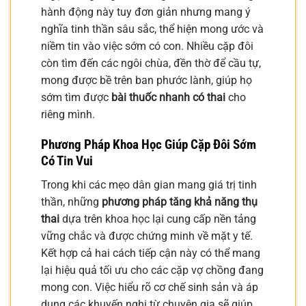
hành động này tuy đơn giản nhưng mang ý
nghĩa tinh thần sâu sắc, thể hiện mong ước và
niềm tin vào việc sớm có con. Nhiều cặp đôi
còn tìm đến các ngôi chùa, đền thờ để cầu tự,
mong được bề trên ban phước lành, giúp họ
sớm tìm được
bài thuốc nhanh có thai
cho
riêng mình.
Phương Pháp Khoa Học Giúp Cặp Đôi Sớm
Có Tin Vui
Trong khi các mẹo dân gian mang giá trị tinh
thần, những
phương pháp tăng khả năng thụ
thai
dựa trên khoa học lại cung cấp nền tảng
vững chắc và được chứng minh về mặt y tế.
Kết hợp cả hai cách tiếp cận này có thể mang
lại hiệu quả tối ưu cho các cặp vợ chồng đang
mong con. Việc hiểu rõ cơ chế sinh sản và áp
dụng các khuyến nghị từ chuyên gia sẽ giúp