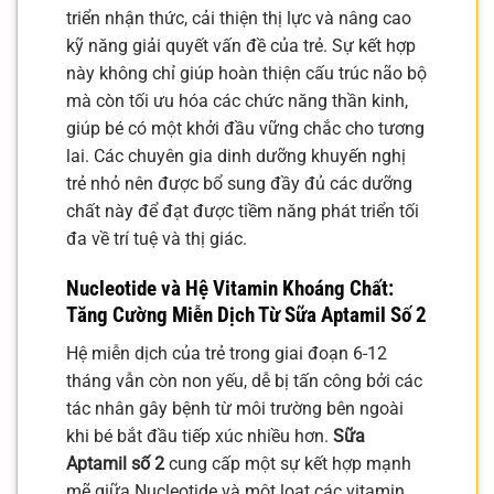
triển nhận thức, cải thiện thị lực và nâng cao
kỹ năng giải quyết vấn đề của trẻ. Sự kết hợp
này không chỉ giúp hoàn thiện cấu trúc não bộ
mà còn tối ưu hóa các chức năng thần kinh,
giúp bé có một khởi đầu vững chắc cho tương
lai. Các chuyên gia dinh dưỡng khuyến nghị
trẻ nhỏ nên được bổ sung đầy đủ các dưỡng
chất này để đạt được tiềm năng phát triển tối
đa về trí tuệ và thị giác.
Nucleotide và Hệ Vitamin Khoáng Chất:
Tăng Cường Miễn Dịch Từ
Sữa Aptamil Số 2
Hệ miễn dịch của trẻ trong giai đoạn 6-12
tháng vẫn còn non yếu, dễ bị tấn công bởi các
tác nhân gây bệnh từ môi trường bên ngoài
khi bé bắt đầu tiếp xúc nhiều hơn.
Sữa
Aptamil số 2
cung cấp một sự kết hợp mạnh
mẽ giữa Nucleotide và một loạt các vitamin,