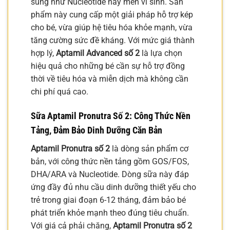
sung như Nucleotide hay men vi sinh. Sản
phẩm này cung cấp một giải pháp hỗ trợ kép
cho bé, vừa giúp hệ tiêu hóa khỏe mạnh, vừa
tăng cường sức đề kháng. Với mức giá thành
hợp lý,
Aptamil Advanced số 2
là lựa chọn
hiệu quả cho những bé cần sự hỗ trợ đồng
thời về tiêu hóa và miễn dịch mà không cần
chi phí quá cao.
Sữa Aptamil Pronutra Số 2
: Công Thức Nền
Tảng, Đảm Bảo Dinh Dưỡng Căn Bản
Aptamil Pronutra số 2
là dòng sản phẩm cơ
bản, với công thức nền tảng gồm GOS/FOS,
DHA/ARA và Nucleotide. Dòng sữa này đáp
ứng đầy đủ nhu cầu dinh dưỡng thiết yếu cho
trẻ trong giai đoạn 6-12 tháng, đảm bảo bé
phát triển khỏe mạnh theo đúng tiêu chuẩn.
Với giá cả phải chăng,
Aptamil Pronutra số 2