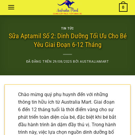
Chuyển
0
đến
nội
dung
TIN TỨC
Sữa Aptamil Số 2: Dinh Dưỡng Tối Ưu Cho Bé
Yêu Giai Đoạn 6-12 Tháng
ĐÃ ĐĂNG TRÊN
29/08/2025
BỞI
AUSTRALIAMART
Chào mừng quý phụ huynh đến với những
thông tin hữu ích từ Australia Mart. Giai đoạn
6 đến 12 tháng tuổi là thời điểm vàng cho sự
phát triển toàn diện của bé, đặc biệt khi bé bắt
đầu hành trình ăn dặm đầy thú vị. Trong hành
trình này, việc lựa chọn nguồn dinh dưỡng bổ