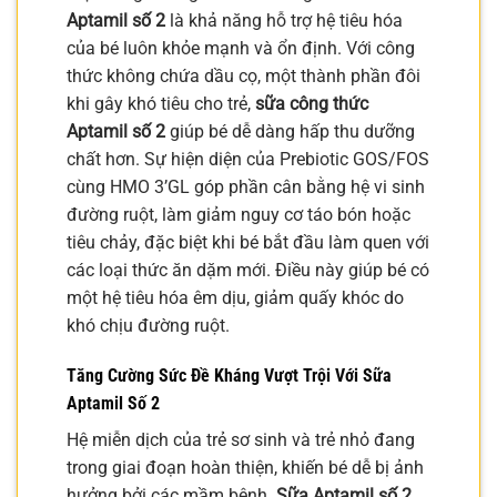
Aptamil số 2
là khả năng hỗ trợ hệ tiêu hóa
của bé luôn khỏe mạnh và ổn định. Với công
thức không chứa dầu cọ, một thành phần đôi
khi gây khó tiêu cho trẻ,
sữa công thức
Aptamil số 2
giúp bé dễ dàng hấp thu dưỡng
chất hơn. Sự hiện diện của Prebiotic GOS/FOS
cùng HMO 3’GL góp phần cân bằng hệ vi sinh
đường ruột, làm giảm nguy cơ táo bón hoặc
tiêu chảy, đặc biệt khi bé bắt đầu làm quen với
các loại thức ăn dặm mới. Điều này giúp bé có
một hệ tiêu hóa êm dịu, giảm quấy khóc do
khó chịu đường ruột.
Tăng Cường Sức Đề Kháng Vượt Trội Với
Sữa
Aptamil Số 2
Hệ miễn dịch của trẻ sơ sinh và trẻ nhỏ đang
trong giai đoạn hoàn thiện, khiến bé dễ bị ảnh
hưởng bởi các mầm bệnh.
Sữa Aptamil số 2