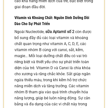
cao khả năng miễn dịch của trẻ, đặc biệt trong
giai đoạn đầu đời.
Vitamin và Khoáng Chất: Nguồn Dinh Dưỡng Dồi
Dào Cho Sự Phát Triển
Ngoài Nucleotide,
sữa Aptamil số 2
còn được
bổ sung đầy đủ các loại vitamin và khoáng
chất quan trọng như vitamin A, C, D, E, các
vitamin nhóm B cùng với canxi, sắt, kẽm,
magie… Mỗi loại dưỡng chất đều có vai trò
riêng biệt và thiết yếu cho sự phát triển toàn
diện của trẻ. Vitamin D và Canxi là chìa khóa
cho xương và răng chắc khỏe. Sắt giúp ngăn
ngừa thiếu máu, trong khi kẽm hỗ trợ chức
năng miễn dịch và tăng trưởng. Các vitamin
nhóm B tham gia vào quá trình chuyển hóa
năng lượng, giúp bé luôn năng động. Sự cân
bằng và đa dạng của các vi chất này trong