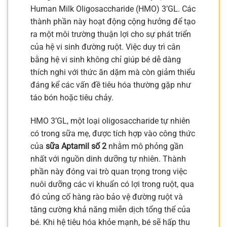
Human Milk Oligosaccharide (HMO) 3’GL. Các
thành phần này hoạt động cộng hưởng để tạo
ra một môi trường thuận lợi cho sự phát triển
của hệ vi sinh đường ruột. Việc duy trì cân
bằng hệ vi sinh không chỉ giúp bé dễ dàng
thích nghi với thức ăn dặm mà còn giảm thiểu
đáng kể các vấn đề tiêu hóa thường gặp như
táo bón hoặc tiêu chảy.
HMO 3’GL, một loại oligosaccharide tự nhiên
có trong sữa mẹ, được tích hợp vào công thức
của
sữa Aptamil số 2
nhằm mô phỏng gần
nhất với nguồn dinh dưỡng tự nhiên. Thành
phần này đóng vai trò quan trọng trong việc
nuôi dưỡng các vi khuẩn có lợi trong ruột, qua
đó củng cố hàng rào bảo vệ đường ruột và
tăng cường khả năng miễn dịch tổng thể của
bé. Khi hệ tiêu hóa khỏe mạnh, bé sẽ hấp thu