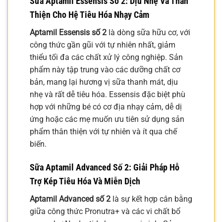
Sữa Aptamil Essensis Số 2
: Dịu Nhẹ Và Thân
Thiện Cho Hệ Tiêu Hóa Nhạy Cảm
Aptamil Essensis số 2
là dòng sữa hữu cơ, với
công thức gần gũi với tự nhiên nhất, giảm
thiểu tối đa các chất xử lý công nghiệp. Sản
phẩm này tập trung vào các dưỡng chất cơ
bản, mang lại hương vị sữa thanh mát, dịu
nhẹ và rất dễ tiêu hóa. Essensis đặc biệt phù
hợp với những bé có cơ địa nhạy cảm, dễ dị
ứng hoặc các mẹ muốn ưu tiên sử dụng sản
phẩm thân thiện với tự nhiên và ít qua chế
biến.
Sữa Aptamil Advanced Số 2
: Giải Pháp Hỗ
Trợ Kép Tiêu Hóa Và Miễn Dịch
Aptamil Advanced số 2
là sự kết hợp cân bằng
giữa công thức Pronutra+ và các vi chất bổ