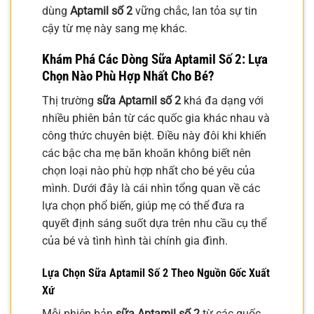
dùng
Aptamil số 2
vững chắc, lan tỏa sự tin
cậy từ mẹ này sang mẹ khác.
Khám Phá Các Dòng
Sữa Aptamil Số 2
: Lựa
Chọn Nào Phù Hợp Nhất Cho Bé?
Thị trường
sữa Aptamil số 2
khá đa dạng với
nhiều phiên bản từ các quốc gia khác nhau và
công thức chuyên biệt. Điều này đôi khi khiến
các bậc cha mẹ băn khoăn không biết nên
chọn loại nào phù hợp nhất cho bé yêu của
mình. Dưới đây là cái nhìn tổng quan về các
lựa chọn phổ biến, giúp mẹ có thể đưa ra
quyết định sáng suốt dựa trên nhu cầu cụ thể
của bé và tình hình tài chính gia đình.
Lựa Chọn
Sữa Aptamil Số 2
Theo Nguồn Gốc Xuất
Xứ
Mỗi phiên bản
sữa Aptamil số 2
từ các quốc