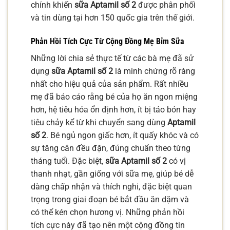
chính khiến
sữa Aptamil số 2
được phân phối
và tin dùng tại hơn 150 quốc gia trên thế giới.
Phản Hồi Tích Cực Từ Cộng Đồng Mẹ Bỉm Sữa
Những lời chia sẻ thực tế từ các bà mẹ đã sử
dụng
sữa Aptamil số 2
là minh chứng rõ ràng
nhất cho hiệu quả của sản phẩm. Rất nhiều
mẹ đã báo cáo rằng bé của họ ăn ngon miệng
hơn, hệ tiêu hóa ổn định hơn, ít bị táo bón hay
tiêu chảy kể từ khi chuyển sang dùng
Aptamil
số 2
. Bé ngủ ngon giấc hơn, ít quấy khóc và có
sự tăng cân đều đặn, đúng chuẩn theo từng
tháng tuổi. Đặc biệt,
sữa Aptamil số 2
có vị
thanh nhạt, gần giống với sữa mẹ, giúp bé dễ
dàng chấp nhận và thích nghi, đặc biệt quan
trọng trong giai đoạn bé bắt đầu ăn dặm và
có thể kén chọn hương vị. Những phản hồi
tích cực này đã tạo nên một cộng đồng tin