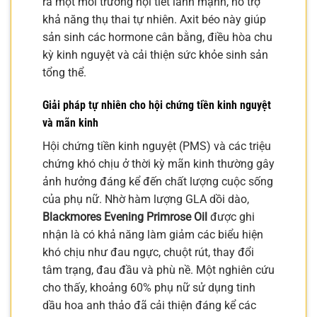
ra một môi trường nội tiết lành mạnh, hỗ trợ
khả năng thụ thai tự nhiên. Axit béo này giúp
sản sinh các hormone cân bằng, điều hòa chu
kỳ kinh nguyệt và cải thiện sức khỏe sinh sản
tổng thể.
Giải pháp tự nhiên cho hội chứng tiền kinh nguyệt
và mãn kinh
Hội chứng tiền kinh nguyệt (PMS) và các triệu
chứng khó chịu ở thời kỳ mãn kinh thường gây
ảnh hưởng đáng kể đến chất lượng cuộc sống
của phụ nữ. Nhờ hàm lượng GLA dồi dào,
Blackmores Evening Primrose Oil
được ghi
nhận là có khả năng làm giảm các biểu hiện
khó chịu như đau ngực, chuột rút, thay đổi
tâm trạng, đau đầu và phù nề. Một nghiên cứu
cho thấy, khoảng 60% phụ nữ sử dụng tinh
dầu hoa anh thảo đã cải thiện đáng kể các