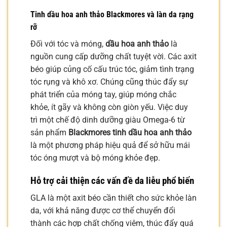
Tinh dầu hoa anh thảo Blackmores và làn da rạng
rỡ
Đối với tóc và móng,
dầu hoa anh thảo
là
nguồn cung cấp dưỡng chất tuyệt vời. Các axit
béo giúp củng cố cấu trúc tóc, giảm tình trạng
tóc rụng và khô xơ. Chúng cũng thúc đẩy sự
phát triển của móng tay, giúp móng chắc
khỏe, ít gãy và không còn giòn yếu. Việc duy
trì một chế độ dinh dưỡng giàu Omega-6 từ
sản phẩm
Blackmores tinh dầu hoa anh thảo
là một phương pháp hiệu quả để sở hữu mái
tóc óng mượt và bộ móng khỏe đẹp.
Hỗ trợ cải thiện các vấn đề da liễu phổ biến
GLA là một axit béo cần thiết cho sức khỏe làn
da, với khả năng được cơ thể chuyển đổi
thành các hợp chất chống viêm, thúc đẩy quá