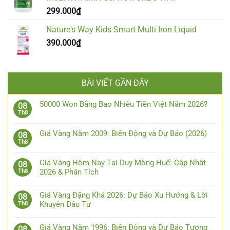
299.000
₫
Nature's Way Kids Smart Multi Iron Liquid
390.000
₫
BÀI VIẾT GẦN ĐÂY
50000 Won Bằng Bao Nhiêu Tiền Việt Năm 2026?
08
Th8
Giá Vàng Năm 2009: Biến Động và Dự Báo (2026)
08
Th8
Giá Vàng Hôm Nay Tại Duy Mông Huế: Cập Nhật
08
2026 & Phân Tích
Th8
Giá Vàng Đặng Khá 2026: Dự Báo Xu Hướng & Lời
08
Khuyên Đầu Tư
Th8
Giá Vàng Năm 1996: Biến Động và Dự Báo Tương
08