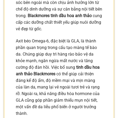
sóc bên ngoài mà còn chịu ảnh hưởng lớn từ
chế độ dinh dưỡng và sự cân bằng nội tiết bên
trong.
Blackmores tinh dầu hoa anh thảo
cung
cấp các dưỡng chất thiết yếu giúp nuôi dưỡng
vẻ đẹp từ gốc.
Axit béo Omega-6, đặc biệt là GLA, là thành
phần quan trọng trong cấu tạo màng tế bào
da. Chúng giúp duy trì hàng rào bảo vệ da
khỏe mạnh, ngăn ngừa mất nước và tăng
cường độ đàn hồi. Việc bổ sung
tinh dầu hoa
anh thảo Blackmores
có thể giúp cải thiện
đáng kể độ ẩm, độ mềm mại và mịn màng
của làn da, mang lại vẻ ngoài tươi trẻ và rạng
rỡ. Ngoài ra, khả năng điều hòa hormone của
GLA cũng góp phần giảm thiểu mụn nội tiết,
một vấn đề da liễu phổ biến ở người trưởng
thành.