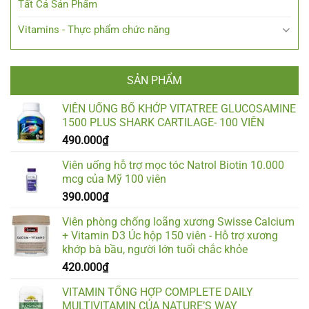
Tất Cả Sản Phẩm
Vitamins - Thực phẩm chức năng
SẢN PHẨM
VIÊN UỐNG BỔ KHỚP VITATREE GLUCOSAMINE
1500 PLUS SHARK CARTILAGE- 100 VIÊN
490.000
₫
Viên uống hỗ trợ mọc tóc Natrol Biotin 10.000
mcg của Mỹ 100 viên
390.000
₫
Viên phòng chống loãng xương Swisse Calcium
+ Vitamin D3 Úc hộp 150 viên - Hỗ trợ xương
khớp bà bầu, người lớn tuổi chắc khỏe
420.000
₫
VITAMIN TỔNG HỢP COMPLETE DAILY
MULTIVITAMIN CỦA NATURE’S WAY