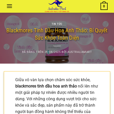
Chuyển
0
đến
nội
dung
TIN TỨC
Blackmores Tinh Dầu Hoa Anh Thảo: Bí Quyết
Sức Khỏe Toàn Diện
ĐÃ ĐĂNG TRÊN
29/08/2025
BỞI
AUSTRALIAMART
Giữa vô vàn lựa chọn chăm sóc sức khỏe,
blackmores tinh dầu hoa anh thảo
nổi lên như
một giải pháp tự nhiên được nhiều người tin
dùng. Với những công dụng vượt trội cho sức
khỏe và sắc đẹp, sản phẩm này đã trở thành
người bạn đồng hành không thể thiếu của