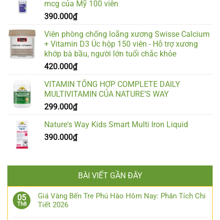
mcg của Mỹ 100 viên
390.000
₫
Viên phòng chống loãng xương Swisse Calcium
+ Vitamin D3 Úc hộp 150 viên - Hỗ trợ xương
khớp bà bầu, người lớn tuổi chắc khỏe
420.000
₫
VITAMIN TỔNG HỢP COMPLETE DAILY
MULTIVITAMIN CỦA NATURE’S WAY
299.000
₫
Nature's Way Kids Smart Multi Iron Liquid
390.000
₫
BÀI VIẾT GẦN ĐÂY
Giá Vàng Bến Tre Phú Hào Hôm Nay: Phân Tích Chi
05
Tiết 2026
Th8