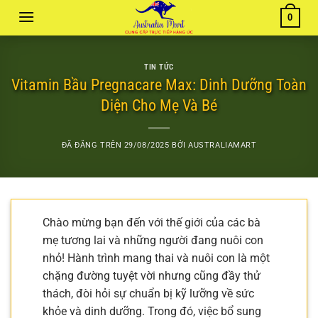
Chuyển
0
đến
nội
dung
TIN TỨC
Vitamin Bầu Pregnacare Max: Dinh Dưỡng Toàn
Diện Cho Mẹ Và Bé
ĐÃ ĐĂNG TRÊN
29/08/2025
BỞI
AUSTRALIAMART
Chào mừng bạn đến với thế giới của các bà
mẹ tương lai và những người đang nuôi con
nhỏ! Hành trình mang thai và nuôi con là một
chặng đường tuyệt vời nhưng cũng đầy thử
thách, đòi hỏi sự chuẩn bị kỹ lưỡng về sức
khỏe và dinh dưỡng. Trong đó, việc bổ sung