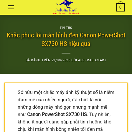
Chuyển
0
đến
nội
dung
TIN TỨC
Khắc phục lỗi màn hình đen Canon PowerShot
SX730 HS hiệu quả
ĐÃ ĐĂNG TRÊN
29/08/2025
BỞI
AUSTRALIAMART
Sở hữu một chiếc máy ảnh kỹ thuật số là niềm
đam mê của nhiều người, đặc biệt là với
những dòng máy nhỏ gọn nhưng mạnh mẽ
như
Canon PowerShot SX730 HS
. Tuy nhiên,
không ít người dùng gặp phải tình huống khó
chịu khi màn hình bỗng nhiên tối đen mà