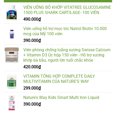
VIÊN UỐNG BỔ KHỚP VITATREE GLUCOSAMINE
1500 PLUS SHARK CARTILAGE- 100 VIÊN
490.000
₫
Viên uống hỗ trợ mọc tóc Natrol Biotin 10.000
mcg của Mỹ 100 viên
390.000
₫
Viên phòng chống loãng xương Swisse Calcium
+ Vitamin D3 Úc hộp 150 viên - Hỗ trợ xương
khớp bà bầu, người lớn tuổi chắc khỏe
420.000
₫
VITAMIN TỔNG HỢP COMPLETE DAILY
MULTIVITAMIN CỦA NATURE’S WAY
299.000
₫
Nature's Way Kids Smart Multi Iron Liquid
390.000
₫