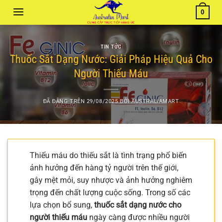
Chuyển
0
đến
nội
dung
TIN TỨC
Thuốc Sắt Dạng Nước: Giải Pháp Hiệu Quả Cho
Người Thiếu Máu
ĐÃ ĐĂNG TRÊN
29/08/2025
BỞI
AUSTRALIAMART
Thiếu máu do thiếu sắt là tình trạng phổ biến
ảnh hưởng đến hàng tỷ người trên thế giới,
gây mệt mỏi, suy nhược và ảnh hưởng nghiêm
trọng đến chất lượng cuộc sống. Trong số các
lựa chọn bổ sung,
thuốc sắt dạng nước cho
người thiếu máu
ngày càng được nhiều người