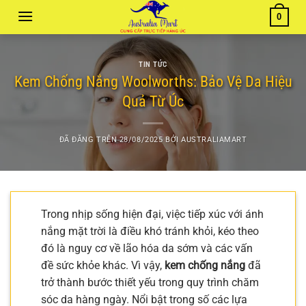
Chuyển
0
đến
nội
dung
TIN TỨC
Kem Chống Nắng Woolworths: Bảo Vệ Da Hiệu
Quả Từ Úc
ĐÃ ĐĂNG TRÊN
28/08/2025
BỞI
AUSTRALIAMART
Trong nhịp sống hiện đại, việc tiếp xúc với ánh
nắng mặt trời là điều khó tránh khỏi, kéo theo
đó là nguy cơ về lão hóa da sớm và các vấn
đề sức khỏe khác. Vì vậy,
kem chống nắng
đã
trở thành bước thiết yếu trong quy trình chăm
sóc da hàng ngày. Nổi bật trong số các lựa