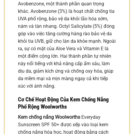
Avobenzone, một thành phần quan trọng
khác. Avobenzone (3%) là hoạt chất chống tia
UVA phổ rộng, bảo vệ da khỏi lão hóa sớm,
nám và tàn nhang. Octyl Salicylate (5%) đóng
góp vào việc tăng cường hàng rào bảo vệ da
khỏi tia UVB, giữ cho làn da khỏe mạnh. Ngoài
ra, sự có mặt của Aloe Vera và Vitamin E là
một điểm cộng lớn. Hai thành phần tự nhiên
này nổi tiếng với khả năng cấp ẩm sâu, làm
dịu da, giảm kích ứng và chống oxy hóa, giúp
da mềm mại và mịn màng ngay cả khi tiếp
xúc với ánh nắng.
Cơ Chế Hoạt Động Của Kem Chống Nắng
Phổ Rộng Woolworths
Kem chống nắng Woolworths
Everyday
Sunscreen SPF 50+ được xếp vào loại kem
chống nắng hóa học, hoạt động bằng cách