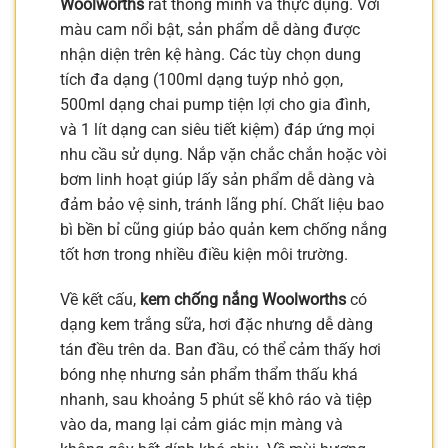
Woolworths
rất thông minh và thực dụng. Với
màu cam nổi bật, sản phẩm dễ dàng được
nhận diện trên kệ hàng. Các tùy chọn dung
tích đa dạng (100ml dạng tuýp nhỏ gọn,
500ml dạng chai pump tiện lợi cho gia đình,
và 1 lít dạng can siêu tiết kiệm) đáp ứng mọi
nhu cầu sử dụng. Nắp vặn chắc chắn hoặc vòi
bơm linh hoạt giúp lấy sản phẩm dễ dàng và
đảm bảo vệ sinh, tránh lãng phí. Chất liệu bao
bì bền bỉ cũng giúp bảo quản kem chống nắng
tốt hơn trong nhiều điều kiện môi trường.
Về kết cấu,
kem chống nắng Woolworths
có
dạng kem trắng sữa, hơi đặc nhưng dễ dàng
tán đều trên da. Ban đầu, có thể cảm thấy hơi
bóng nhẹ nhưng sản phẩm thẩm thấu khá
nhanh, sau khoảng 5 phút sẽ khô ráo và tiệp
vào da, mang lại cảm giác mịn màng và