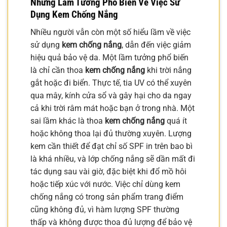
Những Lầm Tưởng Phổ Biến Về Việc Sử
Dụng Kem Chống Nắng
Nhiều người vẫn còn một số hiểu lầm về việc
sử dụng
kem chống nắng
, dẫn đến việc giảm
hiệu quả bảo vệ da. Một lầm tưởng phổ biến
là chỉ cần thoa
kem chống nắng
khi trời nắng
gắt hoặc đi biển. Thực tế, tia UV có thể xuyên
qua mây, kính cửa sổ và gây hại cho da ngay
cả khi trời râm mát hoặc bạn ở trong nhà. Một
sai lầm khác là thoa
kem chống nắng
quá ít
hoặc không thoa lại đủ thường xuyên. Lượng
kem cần thiết để đạt chỉ số SPF in trên bao bì
là khá nhiều, và lớp chống nắng sẽ dần mất đi
tác dụng sau vài giờ, đặc biệt khi đổ mồ hôi
hoặc tiếp xúc với nước. Việc chỉ dùng kem
chống nắng có trong sản phẩm trang điểm
cũng không đủ, vì hàm lượng SPF thường
thấp và không được thoa đủ lượng để bảo vệ