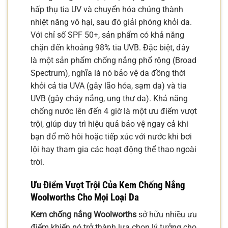
hấp thụ tia UV và chuyển hóa chúng thành
nhiệt năng vô hại, sau đó giải phóng khỏi da.
Với chỉ số SPF 50+, sản phẩm có khả năng
chặn đến khoảng 98% tia UVB. Đặc biệt, đây
là một sản phẩm chống nắng phổ rộng (Broad
Spectrum), nghĩa là nó bảo vệ da đồng thời
khỏi cả tia UVA (gây lão hóa, sạm da) và tia
UVB (gây cháy nắng, ung thư da). Khả năng
chống nước lên đến 4 giờ là một ưu điểm vượt
trội, giúp duy trì hiệu quả bảo vệ ngay cả khi
bạn đổ mồ hôi hoặc tiếp xúc với nước khi bơi
lội hay tham gia các hoạt động thể thao ngoài
trời.
Ưu Điểm Vượt Trội Của Kem Chống Nắng
Woolworths Cho Mọi Loại Da
Kem chống nắng Woolworths
sở hữu nhiều ưu
điểm khiến nó trở thành lựa chọn lý tưởng cho