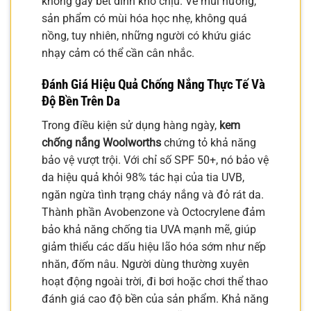
không gây bết dính khó chịu. Về mùi hương,
sản phẩm có mùi hóa học nhẹ, không quá
nồng, tuy nhiên, những người có khứu giác
nhạy cảm có thể cần cân nhắc.
Đánh Giá Hiệu Quả Chống Nắng Thực Tế Và
Độ Bền Trên Da
Trong điều kiện sử dụng hàng ngày,
kem
chống nắng Woolworths
chứng tỏ khả năng
bảo vệ vượt trội. Với chỉ số SPF 50+, nó bảo vệ
da hiệu quả khỏi 98% tác hại của tia UVB,
ngăn ngừa tình trạng cháy nắng và đỏ rát da.
Thành phần Avobenzone và Octocrylene đảm
bảo khả năng chống tia UVA mạnh mẽ, giúp
giảm thiểu các dấu hiệu lão hóa sớm như nếp
nhăn, đốm nâu. Người dùng thường xuyên
hoạt động ngoài trời, đi bơi hoặc chơi thể thao
đánh giá cao độ bền của sản phẩm. Khả năng