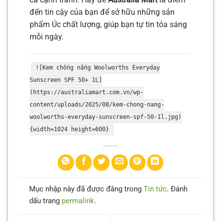
đến tin cậy của bạn để sở hữu những sản
phẩm Úc chất lượng, giúp bạn tự tin tỏa sáng
mỗi ngày.
![Kem chống nắng Woolworths Everyday
Sunscreen SPF 50+ 1L]
(https://australiamart.com.vn/wp-
content/uploads/2025/08/kem-chong-nang-
woolworths-everyday-sunscreen-spf-50-1l.jpg)
{width=1024 height=600}
Mục nhập này đã được đăng trong
Tin tức
. Đánh
dấu trang
permalink
.