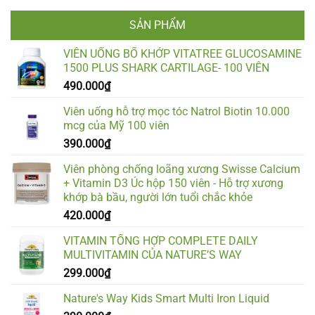
SẢN PHẨM
VIÊN UỐNG BỔ KHỚP VITATREE GLUCOSAMINE
1500 PLUS SHARK CARTILAGE- 100 VIÊN
490.000
₫
Viên uống hỗ trợ mọc tóc Natrol Biotin 10.000
mcg của Mỹ 100 viên
390.000
₫
Viên phòng chống loãng xương Swisse Calcium
+ Vitamin D3 Úc hộp 150 viên - Hỗ trợ xương
khớp bà bầu, người lớn tuổi chắc khỏe
420.000
₫
VITAMIN TỔNG HỢP COMPLETE DAILY
MULTIVITAMIN CỦA NATURE’S WAY
299.000
₫
Nature's Way Kids Smart Multi Iron Liquid