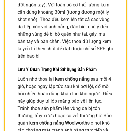
đốt ngón tay). Với toàn bộ cơ thể, lượng kem
cần dùng khoảng 30ml (tương đương một ly
shot nhỏ). Thoa đều kem lên tất cả các vùng
da tiếp xúc với ánh nắng, đặc biệt chú ý đến
những vùng dễ bị bỏ quên như tai, gáy, mu
bàn tay và bàn chân. Việc thoa đủ lượng kem
là yếu tố then chốt để đạt được chỉ số SPF ghi
trên bao bì.
Lưu Ý Quan Trọng Khi Sử Dụng Sản Phẩm
Luôn nhớ thoa lại
kem chống nắng
sau mỗi 4
giờ, hoặc ngay lập tức sau khi bơi lội, đổ mồ
hôi nhiều hoặc dùng khăn lau khô người. Điều
này giúp duy trì lớp màng bảo vệ liên tục.
Tránh thoa sản phẩm lên vùng da bị tổn
thương, trầy xước hoặc có vết thương hở. Bảo
quản
kem chống nắng Woolworths
ở nơi khô
ráo, thoáng mát, tránh ánh nắng trực tiếp và