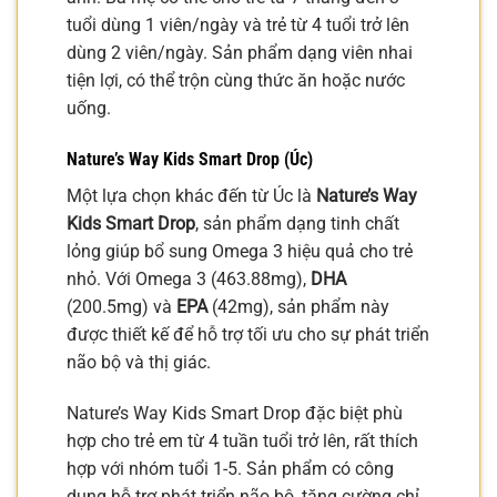
tuổi dùng 1 viên/ngày và trẻ từ 4 tuổi trở lên
dùng 2 viên/ngày. Sản phẩm dạng viên nhai
tiện lợi, có thể trộn cùng thức ăn hoặc nước
uống.
Nature’s Way Kids Smart Drop (Úc)
Một lựa chọn khác đến từ Úc là
Nature’s Way
Kids Smart Drop
, sản phẩm dạng tinh chất
lỏng giúp bổ sung Omega 3 hiệu quả cho trẻ
nhỏ. Với Omega 3 (463.88mg),
DHA
(200.5mg) và
EPA
(42mg), sản phẩm này
được thiết kế để hỗ trợ tối ưu cho sự phát triển
não bộ và thị giác.
Nature’s Way Kids Smart Drop đặc biệt phù
hợp cho trẻ em từ 4 tuần tuổi trở lên, rất thích
hợp với nhóm tuổi 1-5. Sản phẩm có công
dụng hỗ trợ phát triển não bộ, tăng cường chỉ