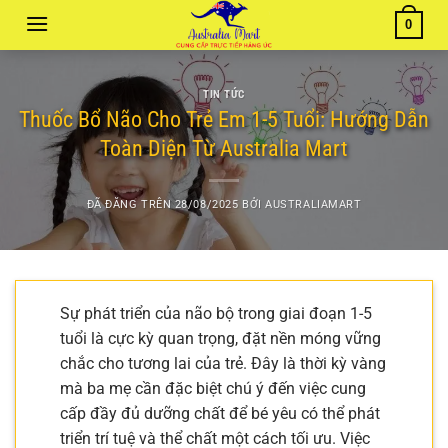
Chuyển
0
đến
nội
dung
TIN TỨC
Thuốc Bổ Não Cho Trẻ Em 1-5 Tuổi: Hướng Dẫn
Toàn Diện Từ Australia Mart
ĐÃ ĐĂNG TRÊN
28/08/2025
BỞI
AUSTRALIAMART
Sự phát triển của não bộ trong giai đoạn 1-5
tuổi là cực kỳ quan trọng, đặt nền móng vững
chắc cho tương lai của trẻ. Đây là thời kỳ vàng
mà ba mẹ cần đặc biệt chú ý đến việc cung
cấp đầy đủ dưỡng chất để bé yêu có thể phát
triển trí tuệ và thể chất một cách tối ưu. Việc