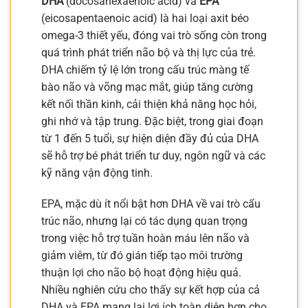
DHA
(docosahexaenoic acid) và
EPA
(eicosapentaenoic acid) là hai loại axit béo
omega-3 thiết yếu, đóng vai trò sống còn trong
quá trình phát triển não bộ và thị lực của trẻ.
DHA chiếm tỷ lệ lớn trong cấu trúc màng tế
bào não và võng mạc mắt, giúp tăng cường
kết nối thần kinh, cải thiện khả năng học hỏi,
ghi nhớ và tập trung. Đặc biệt, trong giai đoạn
từ 1 đến 5 tuổi, sự hiện diện đầy đủ của DHA
sẽ hỗ trợ bé phát triển tư duy, ngôn ngữ và các
kỹ năng vận động tinh.
EPA, mặc dù ít nổi bật hơn DHA về vai trò cấu
trúc não, nhưng lại có tác dụng quan trọng
trong việc hỗ trợ tuần hoàn máu lên não và
giảm viêm, từ đó gián tiếp tạo môi trường
thuận lợi cho não bộ hoạt động hiệu quả.
Nhiều nghiên cứu cho thấy sự kết hợp của cả
DHA và EPA mang lại lợi ích toàn diện hơn cho