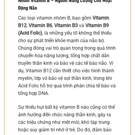
Nhóm Vitamin B – Nguồn Năng Lượng Cho Hoạt
Động Não
Các loại vitamin nhóm B, bao gồm
Vitamin
B12
,
Vitamin B6
,
Vitamin B3
và
Vitamin B9
(Acid Folic)
, là những yếu tố không thể thiếu
cho sự phát triển khỏe mạnh của não bộ.
Chúng đóng vai trò quan trọng trong quá trình
chuyển hóa năng lượng, tổng hợp chất dẫn
truyền thần kinh và bảo vệ các tế bào não. Ví
dụ, Vitamin B12 cần thiết cho việc hình thành
myelin, lớp vỏ bảo vệ sợi thần kinh, trong khi
Acid Folic hỗ trợ quá trình phân chia tế bào và
tổng hợp DNA.
Sự thiếu hụt bất kỳ vitamin B nào cũng có thể
ảnh hưởng đến chức năng thần kinh, gây ra
các triệu chứng như mệt mỏi, khó tập trung
hoặc suy giảm trí nhớ ở trẻ. Do đó, đảm bảo