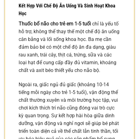
Kết Hợp Với Chế Độ Ăn Uống Và Sinh Hoạt Khoa
Học
Thuốc bổ não cho trẻ em 1-5 tuổi
chỉ là yếu tố
hỗ trợ, không thể thay thế một chế độ ăn uống
cân bằng và lối sống khoa học. Ba mẹ cần
đảm bảo bé có một chế độ ăn đa dạng, giàu
rau xanh, trái cây, thịt cá, trứng, sữa và các
loại hạt để cung cấp đầy đủ vitamin, khoáng
chất và axit béo thiết yếu cho não bộ.
Ngoài ra, giấc ngủ đủ giấc (khoảng 10-14
tiếng mỗi ngày cho trẻ 1-5 tuổi), vận động thể
chất thường xuyên và môi trường học tập, vui
chơi kích thích trí não cũng đóng vai trò cực
kỳ quan trọng. Sự kết hợp hài hòa giữa dinh
dưỡng, vận động và nghỉ ngơi sẽ giúp bé phát
triển toàn diện cả về thể chất lẫn tinh thần, tối
ưu hóa hiệu quả của các sản phẩm bổ sung.