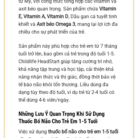
từ Mỹ, với công thức tổng hợp các vitamin và
axit béo quan trọng. Sản phẩm chứa
Vitamin
E, Vitamin A, Vitamin D
, Dầu gan cá tuyết tinh
khiết và
Axit béo Omega 3
, mang lại lợi ích đa
chiều cho sự phát triển của trẻ.
Sản phẩm này phù hợp cho trẻ em từ 7 tháng
tuổi trở lên, bao gồm cả trẻ trong độ tuổi 1-5.
Childlife HeadStart giúp tăng cường trí nhớ,
khả năng tập trung và học tập, cải thiện khả
năng nhận thức và thị giác, đồng thời bảo vệ
tế bào não khỏi tổn thương. Liều dùng đa
dạng tùy theo độ tuổi, ví dụ trẻ từ 2-4 tuổi có
thể dùng 4-6 viên/ngày.
Những Lưu Ý Quan Trọng Khi Sử Dụng
Thuốc Bổ Não Cho Trẻ Em 1-5 Tuổi
Việc sử dụng
thuốc bổ não cho trẻ em 1-5 tuổi