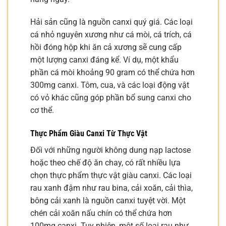
Hải sản cũng là nguồn canxi quý giá. Các loại
cá nhỏ nguyên xương như cá mòi, cá trích, cá
hồi đóng hộp khi ăn cả xương sẽ cung cấp
một lượng canxi đáng kể. Ví dụ, một khẩu
phần cá mòi khoảng 90 gram có thể chứa hơn
300mg canxi. Tôm, cua, và các loại động vật
có vỏ khác cũng góp phần bổ sung canxi cho
cơ thể.
Thực Phẩm Giàu Canxi Từ Thực Vật
Đối với những người không dung nạp lactose
hoặc theo chế độ ăn chay, có rất nhiều lựa
chọn thực phẩm thực vật giàu canxi. Các loại
rau xanh đậm như rau bina, cải xoăn, cải thìa,
bông cải xanh là nguồn canxi tuyệt vời. Một
chén cải xoăn nấu chín có thể chứa hơn
100mg canxi. Tuy nhiên, một số loại rau như