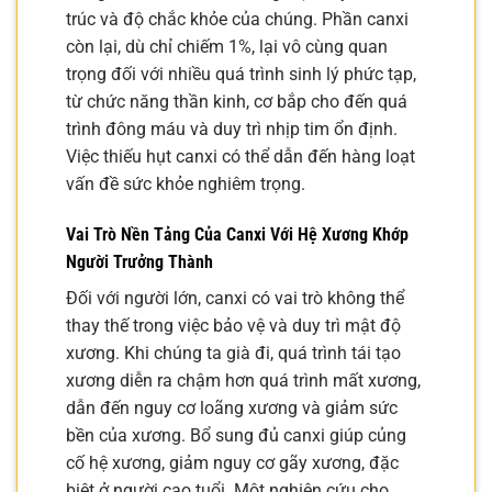
trúc và độ chắc khỏe của chúng. Phần canxi
còn lại, dù chỉ chiếm 1%, lại vô cùng quan
trọng đối với nhiều quá trình sinh lý phức tạp,
từ chức năng thần kinh, cơ bắp cho đến quá
trình đông máu và duy trì nhịp tim ổn định.
Việc thiếu hụt canxi có thể dẫn đến hàng loạt
vấn đề sức khỏe nghiêm trọng.
Vai Trò Nền Tảng Của Canxi Với Hệ Xương Khớp
Người Trưởng Thành
Đối với người lớn, canxi có vai trò không thể
thay thế trong việc bảo vệ và duy trì mật độ
xương. Khi chúng ta già đi, quá trình tái tạo
xương diễn ra chậm hơn quá trình mất xương,
dẫn đến nguy cơ loãng xương và giảm sức
bền của xương. Bổ sung đủ canxi giúp củng
cố hệ xương, giảm nguy cơ gãy xương, đặc
biệt ở người cao tuổi. Một nghiên cứu cho