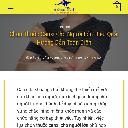
Chuyển
0
đến
nội
dung
TIN TỨC
Chọn Thuốc Canxi Cho Người Lớn Hiệu Quả:
Hướng Dẫn Toàn Diện
ĐÃ ĐĂNG TRÊN
29/08/2025
BỞI
AUSTRALIAMART
Canxi là khoáng chất không thể thiếu đối với
sức khỏe con người, đặc biệt quan trọng cho
người trưởng thành để duy trì hệ xương khớp
vững chắc, răng miệng khỏe mạnh và các
chức năng cơ bắp thiết yếu. Tuy nhiên, việc
lựa chọn
thuốc canxi cho người lớn
phù hợp