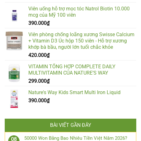
Viên uống hỗ trợ mọc tóc Natrol Biotin 10.000
mcg của Mỹ 100 viên
390.000
₫
Viên phòng chống loãng xương Swisse Calcium
+ Vitamin D3 Úc hộp 150 viên - Hỗ trợ xương
khớp bà bầu, người lớn tuổi chắc khỏe
420.000
₫
VITAMIN TỔNG HỢP COMPLETE DAILY
MULTIVITAMIN CỦA NATURE’S WAY
299.000
₫
Nature's Way Kids Smart Multi Iron Liquid
390.000
₫
BÀI VIẾT GẦN ĐÂY
50000 Won Bằng Bao Nhiêu Tiền Việt Năm 2026?
08